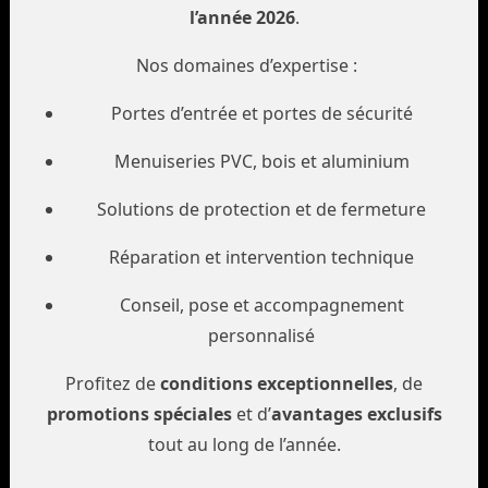
l’année 2026
.
Du Lundi au Vendredi.
Nos domaines d’expertise :
De 8h à 12h et de 13h30 à 17h30.
Samedi matin sur rendez-vous
Portes d’entrée et portes de sécurité
Menuiseries PVC, bois et aluminium
SUIVEZ-NOUS SUR FACEBOOK
Solutions de protection et de fermeture
Secure
Secure réparation
Ecorep
menuiseries
sinistre
formation
Réparation et intervention technique
Conseil, pose et accompagnement
personnalisé
Profitez de
conditions exceptionnelles
, de
promotions spéciales
et d’
avantages exclusifs
tout au long de l’année.
Réparation menuiseries Lille