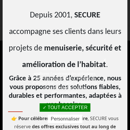
Demande de
Prendre un
devis gratuit
rendez-vous
Depuis 2001,
SECURE
accompagne ses clients dans leurs
projets de
menuiserie, sécurité et
X
amélioration de l’habitat
.
Ce site web utilise des cookies pour
améliorer l'expérience des utilisateurs.
Grâce à 25 années d’expérience, nous
Vous pouvez ici donner l'autorisation
d'utiliser tous les cookies ou définir vos
vous proposons des solutions fiables,
Zone Artisanale de la Fontinelle - Rue Condorcet, 59112
propres préférences via la
personnalisation.
Annoeullin
durables et performantes, adaptées à
vos besoins.
03 20 00 38 04
TOUT ACCEPTER
👉
Pour célébrer cet anniversaire
, SECURE vous
Personnaliser
NOS HORAIRES
réserve
des offres exclusives tout au long de