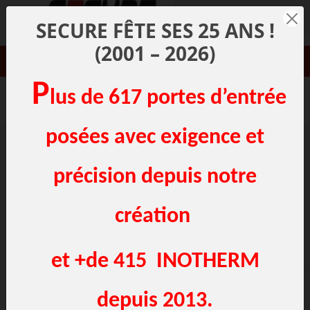
Panneau de gestion des cookies
Contact
SECURE FÊTE SES 25 ANS !
(2001 – 2026)
03 20 00 38 04
P
lus de 617 portes d’entrée
Une question ? un renseignement ?
posées avec exigence et
précision depuis notre
Où nous
Demande
création
trouver
de rappel
et +de 415 INOTHERM
depuis 2013.