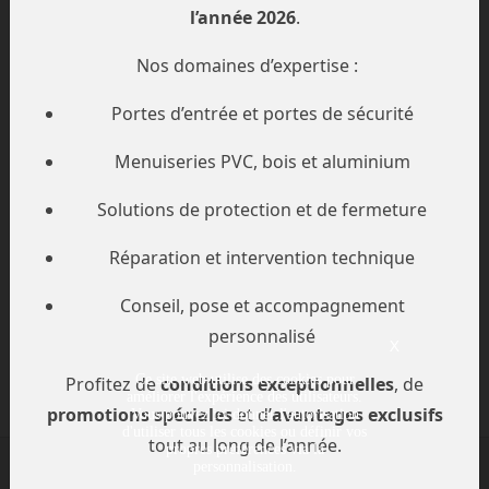
l’année 2026
.
Nos domaines d’expertise :
Portes d’entrée et portes de sécurité
Menuiseries PVC, bois et aluminium
NOS PARTENAIRES "EXPERTS SINISTRES"
Solutions de protection et de fermeture
Réparation et intervention technique
Conseil, pose et accompagnement
personnalisé
X
Ce site web utilise des cookies pour
Profitez de
conditions exceptionnelles
, de
améliorer l'expérience des utilisateurs.
Une question ? un renseignement ?
promotions spéciales
et d’
avantages exclusifs
Vous pouvez ici donner l'autorisation
d'utiliser tous les cookies ou définir vos
tout au long de l’année.
propres préférences via la
personnalisation.