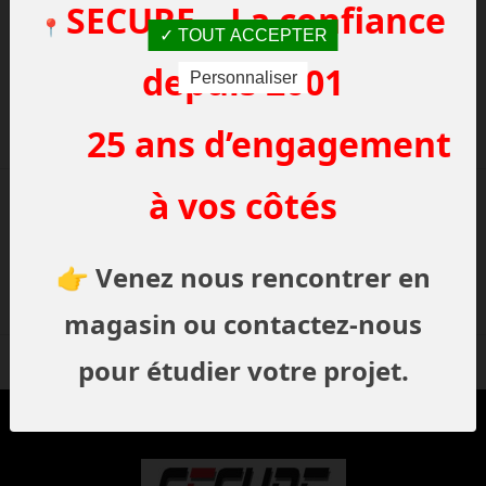
SECURE – La confiance
📍
TOUT ACCEPTER
depuis 2001
Personnaliser
Où nous
Demande
trouver
de rappel
25 ans d’engagement
à vos côtés
Demande de
Prendre un
👉
Venez nous rencontrer en
devis gratuit
rendez-vous
magasin ou contactez-nous
pour étudier votre projet.