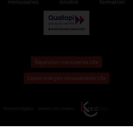
menuiseries
sinistre
formation
Réparation menuiseries Lille
Expert énergies renouvelables Lille
Mentions légales
Gestion des cookies