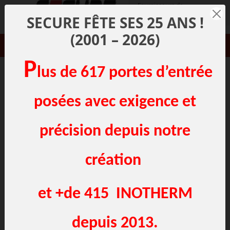
Panneau de gestion des cookies
Fournisseurs de
menuiseries à Lille - Pose de
SECURE FÊTE SES 25 ANS !
menuiseries dans le Nord
(2001 – 2026)
03 20 00 38 04
P
lus de 617 portes d’entrée
NOS FOURNISSEURS EN "MENUISERIES
EXTERIEURES"
posées avec exigence et
précision depuis notre
création
et +de 415 INOTHERM
depuis 2013.
NOS FOURNISSEURS - "