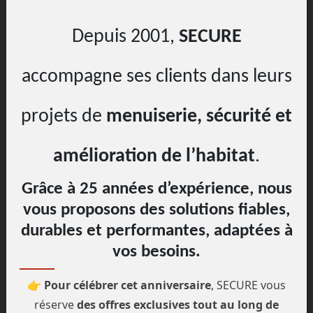
Depuis 2001,
SECURE
accompagne ses clients dans leurs
Kit remplacement moteur volet Somfy
projets de
menuiserie, sécurité et
OXIMO IO ø50- 6 Nm - 17 trs/min
amélioration de l’habitat
.
246.00€ TTC
Grâce à 25 années d’expérience, nous
vous proposons des solutions fiables,
La technologie RTS SOMFY ® compatible
durables et performantes, adaptées à
avec la technologie TAHOMA ®
vos besoins.
Ce
protocole performant et unique
vous permet
l'accès à
TAHOMA ®
, une
interface intuitive évoluée
👉
Pour célébrer cet anniversaire
, SECURE vous
qui permet le contrôle à distance des
réserve
des offres exclusives tout au long de
installations
(sur un smartphone, un ordinateur, etc...)