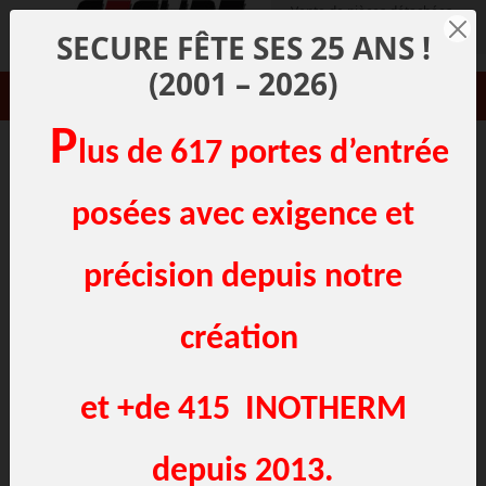
Panneau de gestion des cookies
Vente de pièces détachées
pour volets à Lille -
SECURE FÊTE SES 25 ANS !
Menuisier dans le Nord
(2001 – 2026)
03 20 00 38 04
P
lus de 617 portes d’entrée
MOTORISATIONS - VOLET - GARAGE
posées avec exigence et
précision depuis notre
création
et +de 415 INOTHERM
depuis 2013.