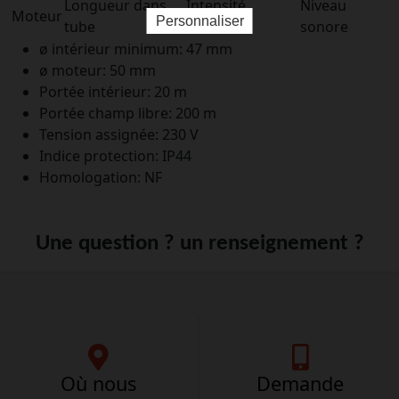
Longueur dans
Intensité
Niveau
Moteur
Personnaliser
tube
absorbée
sonore
ø intérieur minimum: 47 mm
ø moteur: 50 mm
Portée intérieur: 20 m
Portée champ libre: 200 m
Tension assignée: 230 V
Indice protection: IP44
Homologation: NF
Une question ? un renseignement ?
Où nous
Demande